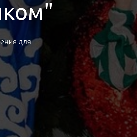
иком"
ления для