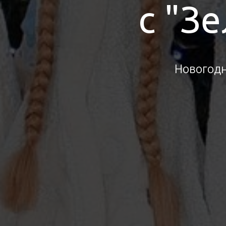
с "З
Новогодн